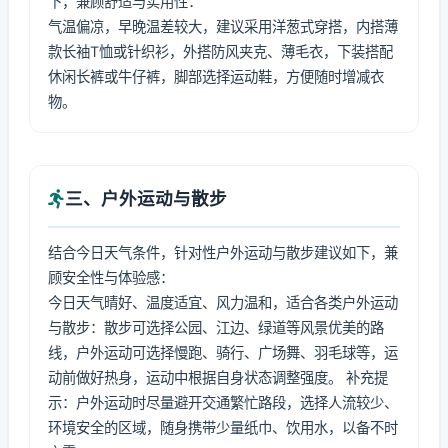
下，兼顾舒适与实用性：
气温偏凉，早晚温差较大，建议采用洋葱式穿搭，内搭薄
款长袖T恤或针织衫，外搭防风夹克、薄毛衣，下装搭配
休闲长裤或牛仔裤，脚部选择运动鞋，方便随时增减衣
物。
三、户外运动与散步
结合今日天气条件，针对性户外运动与散步建议如下，兼
顾安全性与体验感：
今日天气晴好、温度适宜、风力温和，适合各类户外运动
与散步：散步可选择公园、江边、绿道等风景优美的路
线，户外运动可选择慢跑、骑行、广场舞、羽毛球等，运
动前做好热身，运动中根据自身状态调整强度。 补充提
示：户外运动时尽量避开交通繁忙路段，选择人流较少、
环境安全的区域，随身携带少量纸巾、饮用水，以备不时