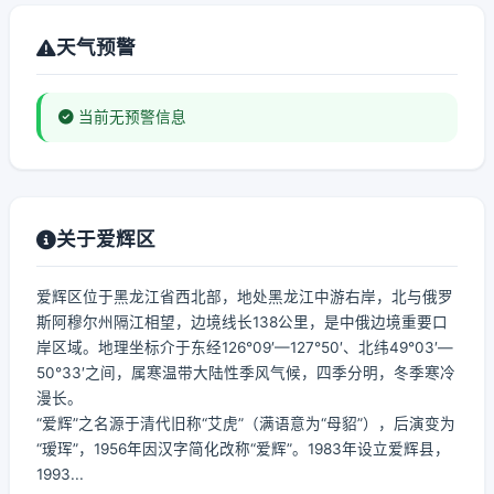
天气预警
当前无预警信息
关于爱辉区
爱辉区位于黑龙江省西北部，地处黑龙江中游右岸，北与俄罗
斯阿穆尔州隔江相望，边境线长138公里，是中俄边境重要口
岸区域。地理坐标介于东经126°09′—127°50′、北纬49°03′—
50°33′之间，属寒温带大陆性季风气候，四季分明，冬季寒冷
漫长。
“爱辉”之名源于清代旧称“艾虎”（满语意为“母貂”），后演变为
“瑷珲”，1956年因汉字简化改称“爱辉”。1983年设立爱辉县，
1993...