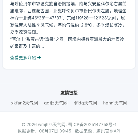
与呼伦贝尔市鄂温克族自治旗接壤，南与兴安盟科尔沁右翼前
旗毗邻，西连蒙古国，北靠呼伦贝尔市新巴尔虎左旗，地理坐
标介于北纬46°38′—47°37′、东经119°28′—121°23′之间，属
寒温带大陆性季风气候，年均气温约-2.8℃，冬季漫长寒冷，
夏季凉爽湿润。
“阿尔山”系蒙古语“热泉”之意，因境内拥有亚洲最大的地表冷
矿泉群及丰富的...
查看更多介绍
友情链接
xkfan2天气网
qqtjz天气网
rjfldq天气网
hpnnj天气网
© 2026 wmjhzs天气网.
蜀ICP备2025147758号-1
数据更新：08月07日 09:45 | 数据来源：腾讯官网API