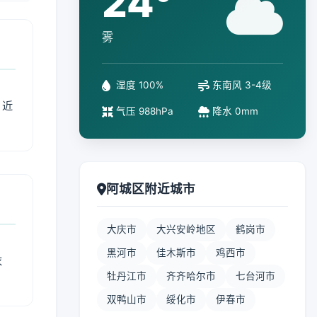
24°
雾
湿度 100%
东南风 3-4级
、近
气压 988hPa
降水 0mm
阿城区附近城市
大庆市
大兴安岭地区
鹤岗市
黑河市
佳木斯市
鸡西市
衣
牡丹江市
齐齐哈尔市
七台河市
双鸭山市
绥化市
伊春市