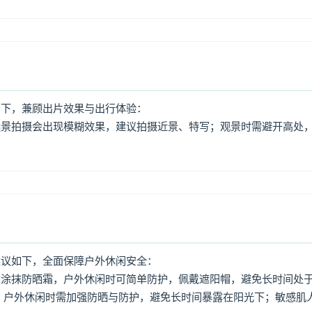
如下，兼顾出片效果与出行体验：
远景拍摄会出现模糊效果，建议拍摄近景、特写；观景时需避开高处
建议如下，全面保障户外休闲安全：
意涂抹防晒霜，户外休闲时可简单防护，佩戴遮阳帽，避免长时间处
，户外休闲时需加强防晒与防护，避免长时间暴露在阳光下；敏感肌