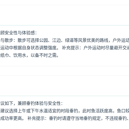
兼顾安全性与体验感：
动与散步：散步可选择公园、江边、绿道等风景优美的路线，户外运
运动中根据自身状态调整强度。 补充提示：户外运动时尽量避开交
量纸巾、饮用水，以备不时之需。
建议如下，兼顾垂钓体验与安全性：
：建议选择上午或下午水温适宜的时段垂钓，此时鱼活跃度高，鱼口
成功率更高。 补充提示：垂钓时请遵守当地垂钓规定，不违规垂钓