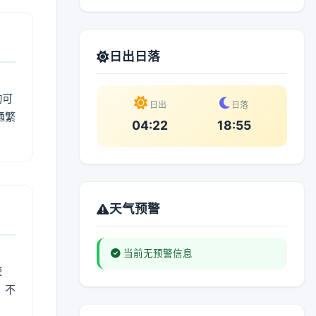
日出日落
动可
日出
日落
通繁
04:22
18:55
天气预警
当前无预警信息
较
、不