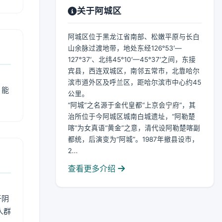
关于阿城区
阿城区位于黑龙江省南部、松嫩平原与长白
山余脉过渡地带，地处东经126°53′—
127°37′、北纬45°10′—45°37′之间，东接
宾县，西连双城区，南邻五常市，北靠哈尔
滨市道外区及呼兰区，距哈尔滨市中心约45
，能
公里。
“阿城”之名源于金代皇都“上京会宁府”，其
治所位于今阿城区城南白城遗址，“阿勒楚
喀”为女真语“黄金”之意，清代设阿勒楚喀副
都统，后演变为“阿城”。1987年撤县设市，
2...
查看更多介绍
于阴
人群