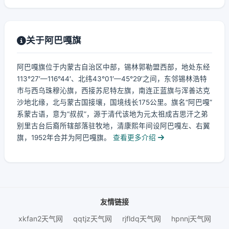
关于阿巴嘎旗
阿巴嘎旗位于内蒙古自治区中部，锡林郭勒盟西部，地处东经
113°27′—116°44′、北纬43°01′—45°29′之间，东邻锡林浩特
市与西乌珠穆沁旗，西接苏尼特左旗，南连正蓝旗与浑善达克
沙地北缘，北与蒙古国接壤，国境线长175公里。旗名“阿巴嘎”
系蒙古语，意为“叔叔”，源于清代该地为元太祖成吉思汗之弟
别里古台后裔所辖部落驻牧地，清康熙年间设阿巴嘎左、右翼
旗，1952年合并为阿巴嘎旗。
查看更多介绍
友情链接
xkfan2天气网
qqtjz天气网
rjfldq天气网
hpnnj天气网