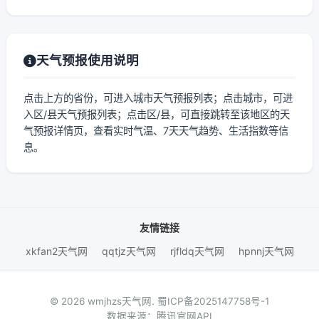
天气预报使用说明
点击上方的省份，可进入城市天气预报列表；点击城市，可进
入区/县天气预报列表；点击区/县，可直接跳转至该地区的天
气预报详情页，查看实时气温、7天天气趋势、生活指数等信
息。
友情链接
xkfan2天气网
qqtjz天气网
rjfldq天气网
hpnnj天气网
© 2026 wmjhzs天气网.
蜀ICP备2025147758号-1
数据来源：腾讯官网API