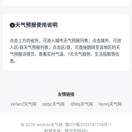
天气预报使用说明
点击上方的省份，可进入城市天气预报列表；点击城市，可进
入区/县天气预报列表；点击区/县，可直接跳转至该地区的天
气预报详情页，查看实时气温、7天天气趋势、生活指数等信
息。
友情链接
xkfan2天气网
qqtjz天气网
rjfldq天气网
hpnnj天气网
© 2026 wmjhzs天气网.
蜀ICP备2025147758号-1
数据来源：腾讯官网API