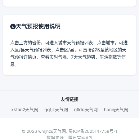
天气预报使用说明
点击上方的省份，可进入城市天气预报列表；点击城市，可进
入区/县天气预报列表；点击区/县，可直接跳转至该地区的天
气预报详情页，查看实时气温、7天天气趋势、生活指数等信
息。
友情链接
xkfan2天气网
qqtjz天气网
rjfldq天气网
hpnnj天气网
© 2026 wmjhzs天气网.
蜀ICP备2025147758号-1
数据来源：腾讯官网API